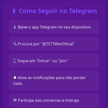
📱 Como Seguir no Telegram
📱 Baixe o app Telegram no seu dispositivo
🔍 Procure por "@7577WinOficial"
👆 Toque em "Entrar" ou "Join"
🔔 Ative as notificações para não perder
nada
💬 Participe das conversas e interaja