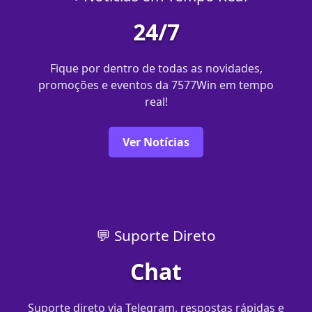
24/7
Fique por dentro de todas as novidades,
promoções e eventos da 7577Win em tempo
real!
Ver Notícias
💬 Suporte Direto
Chat
Suporte direto via Telegram, respostas rápidas e