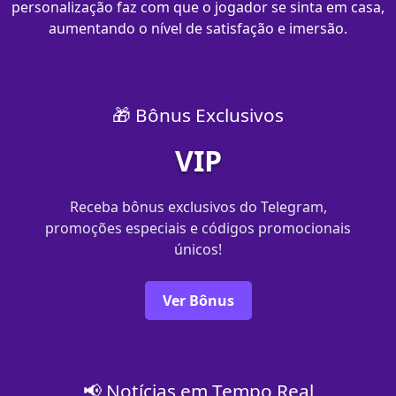
personalização faz com que o jogador se sinta em casa,
aumentando o nível de satisfação e imersão.
🎁 Bônus Exclusivos
VIP
Receba bônus exclusivos do Telegram,
promoções especiais e códigos promocionais
únicos!
Ver Bônus
📢 Notícias em Tempo Real