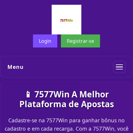
Login
Registrar-se
Menu
📱 7577Win A Melhor
Plataforma de Apostas
Cadastre-se na 7577Win para ganhar bônus no
cadastro e em cada recarga. Com a 7577Win, você