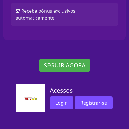
🎁 Receba bônus exclusivos
automaticamente
SEGUIR AGORA
Acessos
Login
Registrar-se