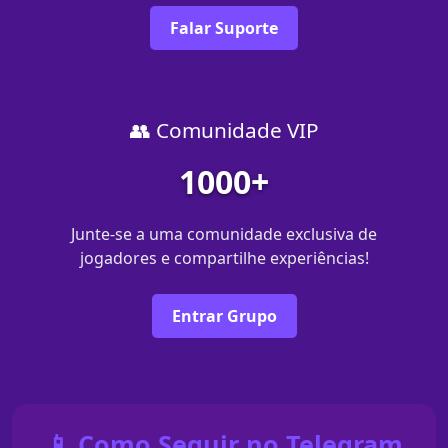
Falar Suporte
👥 Comunidade VIP
1000+
Junte-se a uma comunidade exclusiva de
jogadores e compartilhe experiências!
Entrar Grupo
📱 Como Seguir no Telegram