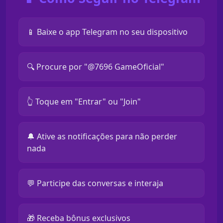
📱 Baixe o app Telegram no seu dispositivo
🔍 Procure por "@7696 GameOficial"
👆 Toque em "Entrar" ou "Join"
🔔 Ative as notificações para não perder
nada
💬 Participe das conversas e interaja
🎁 Receba bônus exclusivos