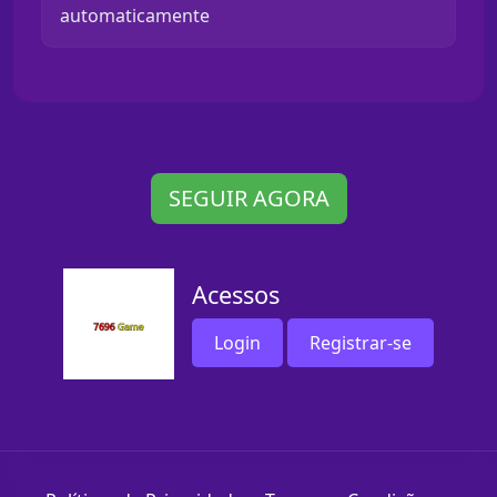
automaticamente
SEGUIR AGORA
Acessos
Login
Registrar-se