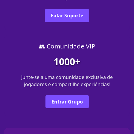
Falar Suporte
👥 Comunidade VIP
1000+
Junte-se a uma comunidade exclusiva de
jogadores e compartilhe experiências!
Entrar Grupo