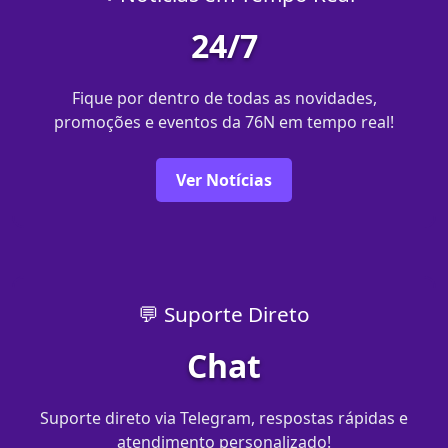
24/7
Fique por dentro de todas as novidades,
promoções e eventos da 76N em tempo real!
Ver Notícias
💬 Suporte Direto
Chat
Suporte direto via Telegram, respostas rápidas e
atendimento personalizado!