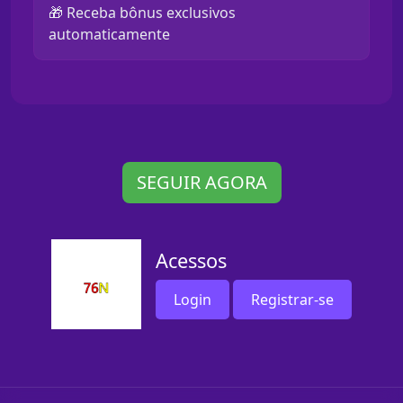
🎁 Receba bônus exclusivos
automaticamente
SEGUIR AGORA
Acessos
Login
Registrar-se