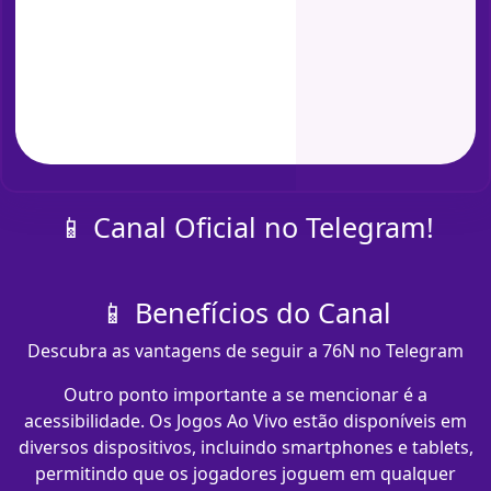
📱 Canal Oficial no Telegram!
📱 Benefícios do Canal
Descubra as vantagens de seguir a 76N no Telegram
Outro ponto importante a se mencionar é a
acessibilidade. Os Jogos Ao Vivo estão disponíveis em
diversos dispositivos, incluindo smartphones e tablets,
permitindo que os jogadores joguem em qualquer