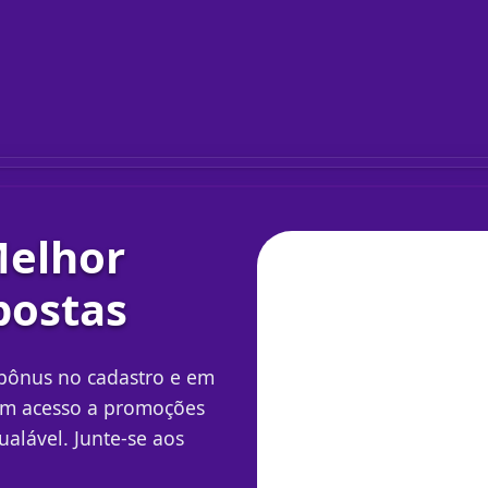
Melhor
postas
bônus no cadastro e em
em acesso a promoções
ualável. Junte-se aos