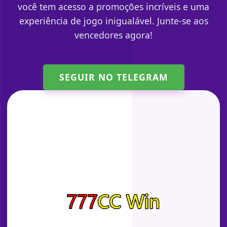
você tem acesso a promoções incríveis e uma
experiência de jogo inigualável. Junte-se aos
vencedores agora!
SEGUIR NO TELEGRAM