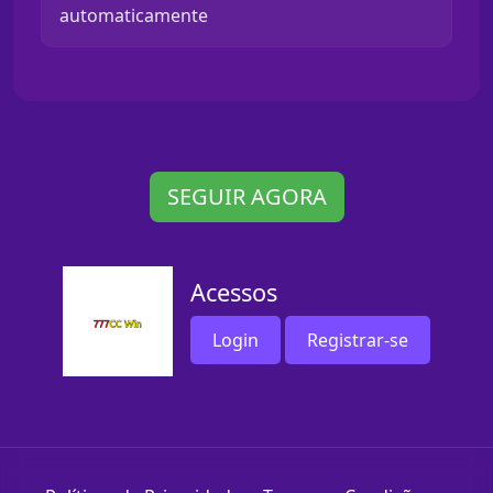
automaticamente
SEGUIR AGORA
Acessos
Login
Registrar-se