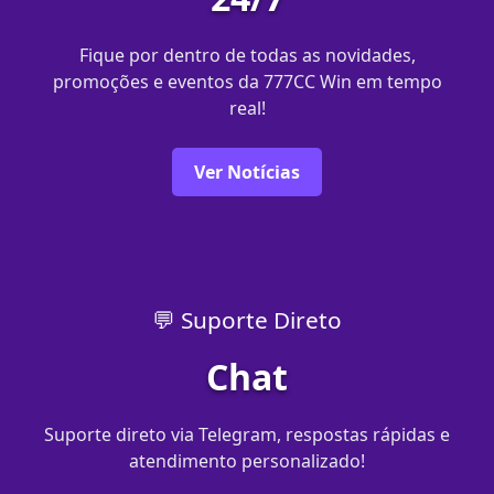
Fique por dentro de todas as novidades,
promoções e eventos da 777CC Win em tempo
real!
Ver Notícias
💬 Suporte Direto
Chat
Suporte direto via Telegram, respostas rápidas e
atendimento personalizado!