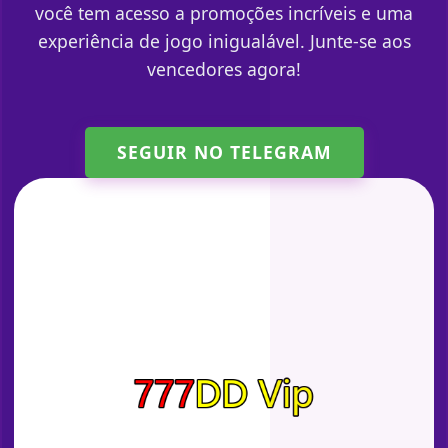
você tem acesso a promoções incríveis e uma
experiência de jogo inigualável. Junte-se aos
vencedores agora!
SEGUIR NO TELEGRAM