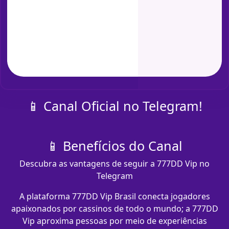
📱 Canal Oficial no Telegram!
📱 Benefícios do Canal
Descubra as vantagens de seguir a 777DD Vip no
Telegram
A plataforma 777DD Vip Brasil conecta jogadores
apaixonados por cassinos de todo o mundo; a 777DD
Vip aproxima pessoas por meio de experiências