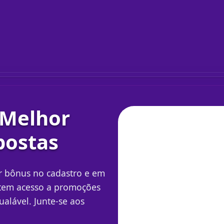
 Melhor
postas
r bônus no cadastro e em
 tem acesso a promoções
ualável. Junte-se aos