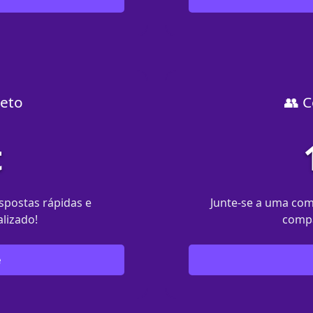
reto
👥 
t
espostas rápidas e
Junte-se a uma com
lizado!
compa
e