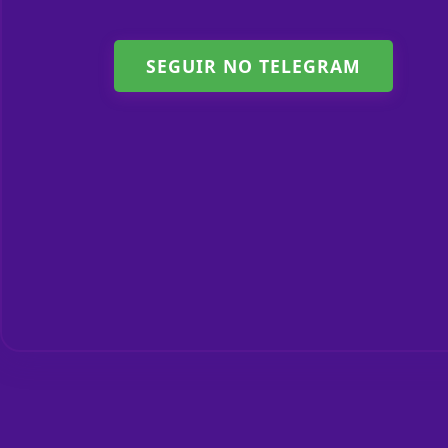
SEGUIR NO TELEGRAM