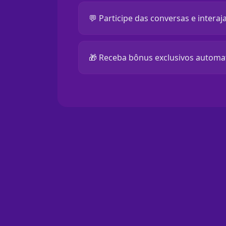
💬 Participe das conversas e interaj
🎁 Receba bônus exclusivos autom