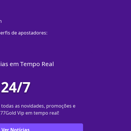
m
erfis de apostadores:
cias em Tempo Real
24/7
e todas as novidades, promoções e
777Gold Vip em tempo real!
Ver Notícias