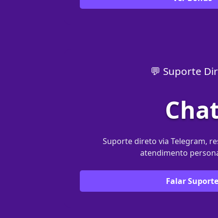
💬 Suporte Di
Cha
Suporte direto via Telegram, r
atendimento persona
Falar Suport