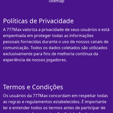
Sitemap
Políticas de Privacidade
A 777Max valoriza a privacidade de seus usuários e está
empenhada em proteger todas as informações
pessoais fornecidas durante o uso de nossos canais de
comunicação. Todos os dados coletados são utilizados
exclusivamente para fins de melhoria contínua da
experiência de nossos jogadores.
Termos e Condições
Os usuários da 777Max concordam em respeitar todas
as regras e regulamentos estabelecidos. É importante
ler e entender todos os termos antes de participar de