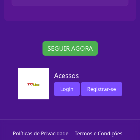
SEGUIR AGORA
Acessos
Login
Registrar-se
Políticas de Privacidade
Termos e Condições