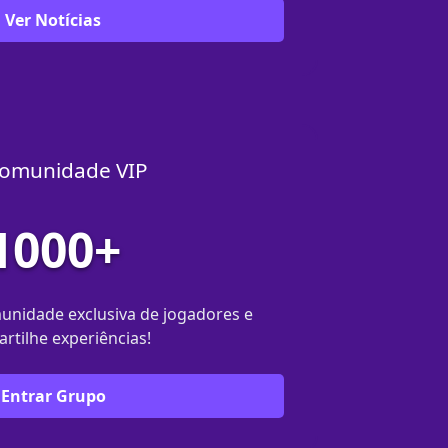
Ver Notícias
Comunidade VIP
1000+
unidade exclusiva de jogadores e
rtilhe experiências!
Entrar Grupo