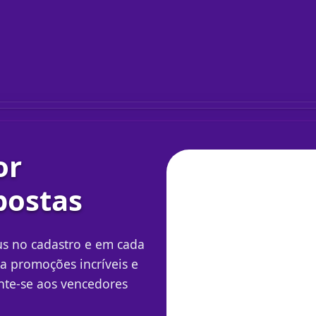
or
postas
s no cadastro e em cada
a promoções incríveis e
unte-se aos vencedores