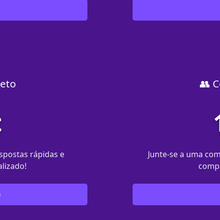
reto
👥 
t
espostas rápidas e
Junte-se a uma com
lizado!
compa
e