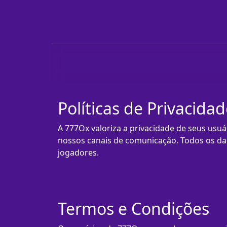
Políticas de Privacida
A 777Ox valoriza a privacidade de seus usu
nossos canais de comunicação. Todos os dad
jogadores.
Termos e Condições