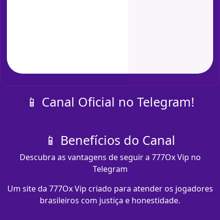
📱 Canal Oficial no Telegram!
📱 Benefícios do Canal
Descubra as vantagens de seguir a 777Ox Vip no
Telegram
Um site da 777Ox Vip criado para atender os jogadores
brasileiros com justiça e honestidade.