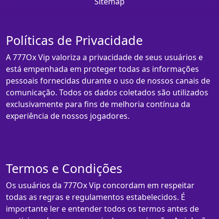
Sitemap
Políticas de Privacidade
A 777Ox Vip valoriza a privacidade de seus usuários e
está empenhada em proteger todas as informações
pessoais fornecidas durante o uso de nossos canais de
comunicação. Todos os dados coletados são utilizados
exclusivamente para fins de melhoria contínua da
experiência de nossos jogadores.
Termos e Condições
Os usuários da 777Ox Vip concordam em respeitar
todas as regras e regulamentos estabelecidos. É
importante ler e entender todos os termos antes de