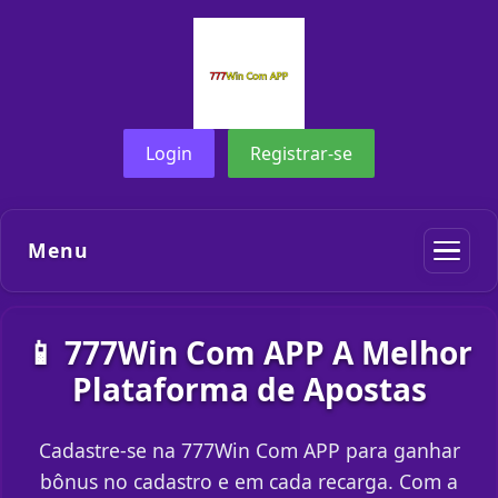
Login
Registrar-se
Menu
📱 777Win Com APP A Melhor
Plataforma de Apostas
Cadastre-se na 777Win Com APP para ganhar
bônus no cadastro e em cada recarga. Com a