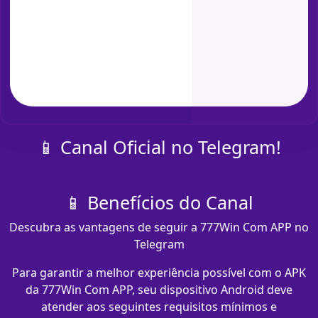
📱 Canal Oficial no Telegram!
📱 Benefícios do Canal
Descubra as vantagens de seguir a 777Win Com APP no
Telegram
Para garantir a melhor experiência possível com o APK
da 777Win Com APP, seu dispositivo Android deve
atender aos seguintes requisitos mínimos e