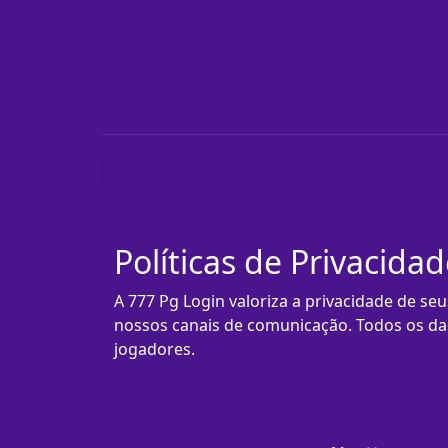
Políticas de Privacida
A 777 Pg Login valoriza a privacidade de s
nossos canais de comunicação. Todos os dad
jogadores.