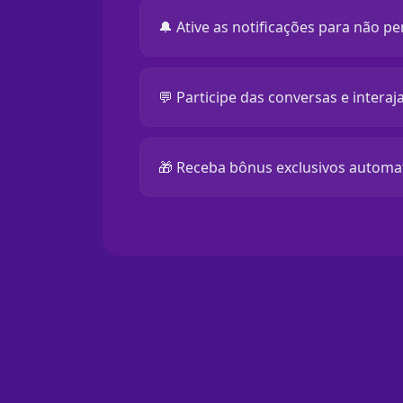
🔔 Ative as notificações para não p
💬 Participe das conversas e interaj
🎁 Receba bônus exclusivos autom