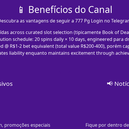
📱 Benefícios do Canal
escubra as vantagens de seguir a 777 Pg Login no Telegr
ídas across curated slot selection (tipicamente Book of Dea
ion schedule: 20 spins daily × 10 days, engineered para d
d @ R$1-2 bet equivalent (total value R$200-400), porém ca
ates liability enquanto maintains excitement through achie
sivos
📢 Notí
m, promoções especiais
Fique por dentro d