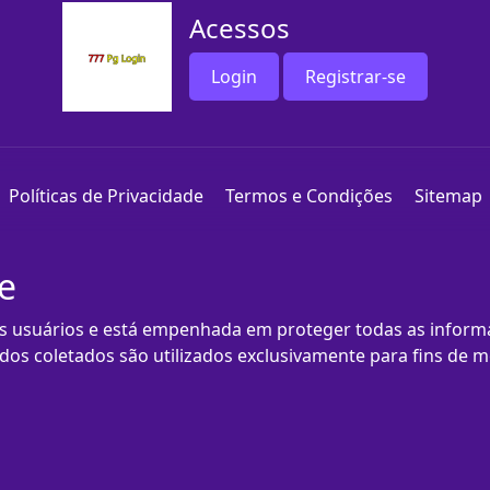
Acessos
Login
Registrar-se
Políticas de Privacidade
Termos e Condições
Sitemap
de
eus usuários e está empenhada em proteger todas as inform
os coletados são utilizados exclusivamente para fins de m