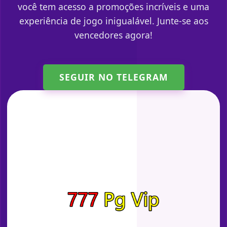
você tem acesso a promoções incríveis e uma
experiência de jogo inigualável. Junte-se aos
vencedores agora!
SEGUIR NO TELEGRAM