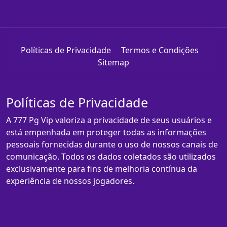
Políticas de Privacidade
Termos e Condições
Sitemap
Políticas de Privacidade
A 777 Pg Vip valoriza a privacidade de seus usuários e
está empenhada em proteger todas as informações
pessoais fornecidas durante o uso de nossos canais de
comunicação. Todos os dados coletados são utilizados
exclusivamente para fins de melhoria contínua da
experiência de nossos jogadores.