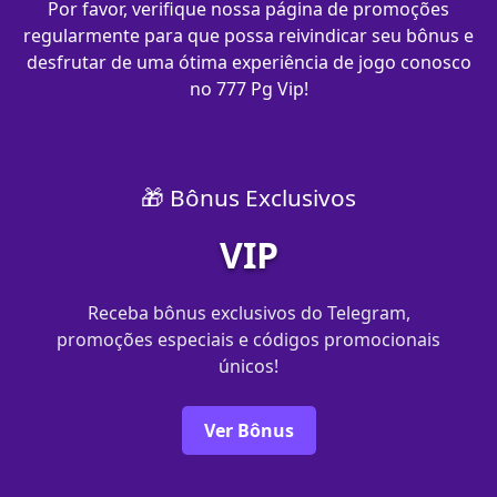
Por favor, verifique nossa página de promoções
regularmente para que possa reivindicar seu bônus e
desfrutar de uma ótima experiência de jogo conosco
no 777 Pg Vip!
🎁 Bônus Exclusivos
VIP
Receba bônus exclusivos do Telegram,
promoções especiais e códigos promocionais
únicos!
Ver Bônus