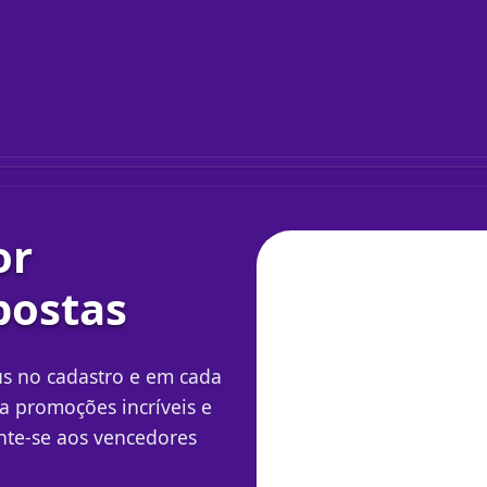
or
postas
s no cadastro e em cada
a promoções incríveis e
unte-se aos vencedores