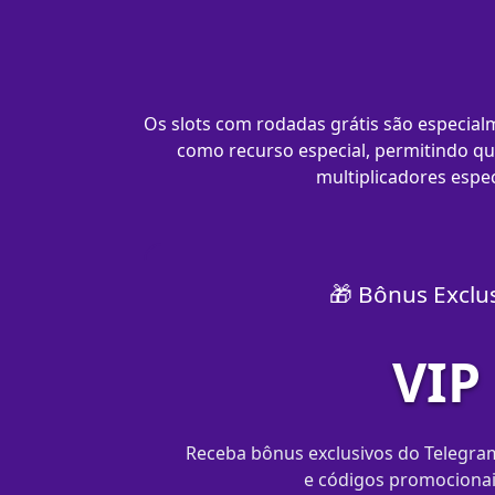
Os slots com rodadas grátis são especial
como recurso especial, permitindo qu
multiplicadores espe
🎁 Bônus Exclu
VIP
Receba bônus exclusivos do Telegra
e códigos promocionai