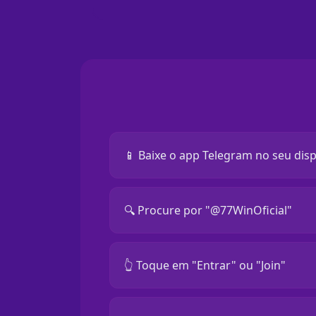
📱 Baixe o app Telegram no seu disp
🔍 Procure por "@77WinOficial"
👆 Toque em "Entrar" ou "Join"