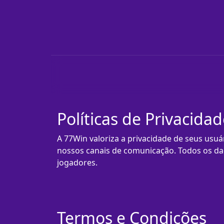
Políticas de Privacida
A 77Win valoriza a privacidade de seus usu
nossos canais de comunicação. Todos os dad
jogadores.
Termos e Condições