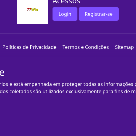
Acessos
Login
Registrar-se
Políticas de Privacidade
Termos e Condições
Sitemap
de
ários e está empenhada em proteger todas as informações 
os coletados são utilizados exclusivamente para fins de m