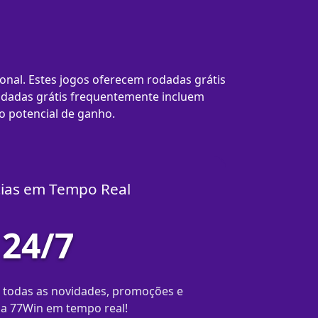
onal. Estes jogos oferecem rodadas grátis
odadas grátis frequentemente incluem
o potencial de ganho.
cias em Tempo Real
24/7
e todas as novidades, promoções e
a 77Win em tempo real!