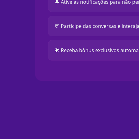
🔔 Ative as notificações para não p
💬 Participe das conversas e interaj
🎁 Receba bônus exclusivos autom