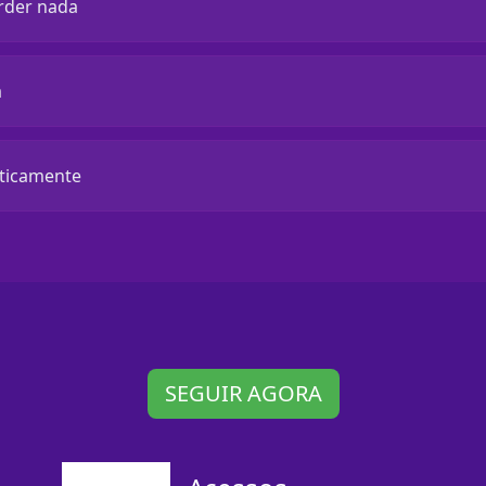
erder nada
a
aticamente
SEGUIR AGORA