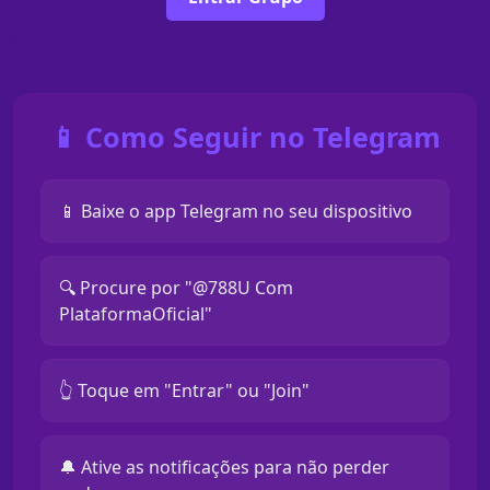
📱 Como Seguir no Telegram
📱 Baixe o app Telegram no seu dispositivo
🔍 Procure por "@788U Com
PlataformaOficial"
👆 Toque em "Entrar" ou "Join"
🔔 Ative as notificações para não perder