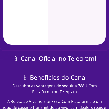
📱 Canal Oficial no Telegram!
📱 Benefícios do Canal
Descubra as vantagens de seguir a 788U Com
Plataforma no Telegram
A Roleta ao Vivo no site 788U Com Plataforma é um
jogo de cassino transmitido ao vivo, com dealers reais e