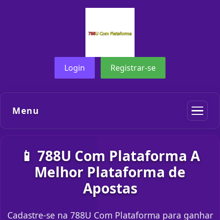
Login
Registrar-se
Menu
📱 788U Com Plataforma A
Melhor Plataforma de
Apostas
Cadastre-se na 788U Com Plataforma para ganhar