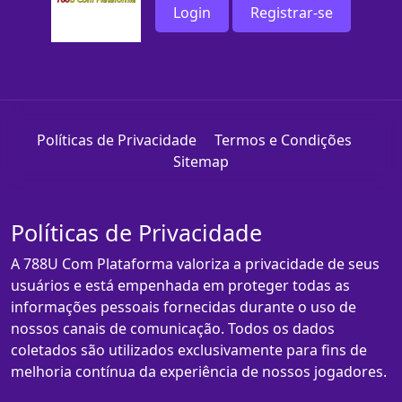
Login
Registrar-se
Políticas de Privacidade
Termos e Condições
Sitemap
Políticas de Privacidade
A 788U Com Plataforma valoriza a privacidade de seus
usuários e está empenhada em proteger todas as
informações pessoais fornecidas durante o uso de
nossos canais de comunicação. Todos os dados
coletados são utilizados exclusivamente para fins de
melhoria contínua da experiência de nossos jogadores.