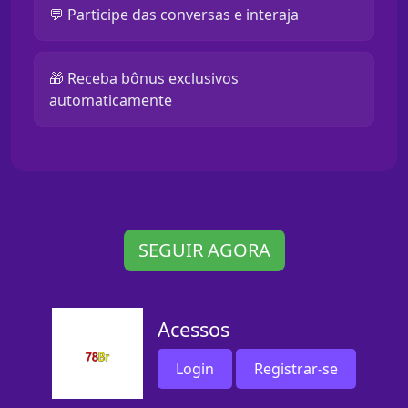
💬 Participe das conversas e interaja
🎁 Receba bônus exclusivos
automaticamente
SEGUIR AGORA
Acessos
Login
Registrar-se