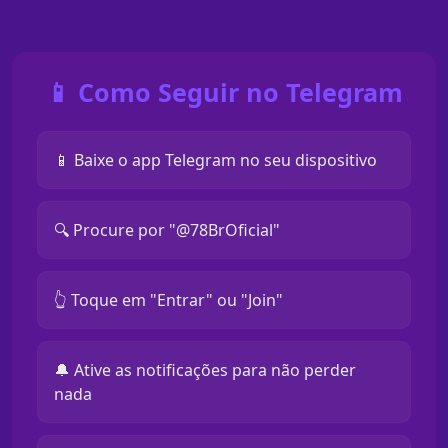
📱 Como Seguir no Telegram
📱 Baixe o app Telegram no seu dispositivo
🔍 Procure por "@78BrOficial"
👆 Toque em "Entrar" ou "Join"
🔔 Ative as notificações para não perder
nada