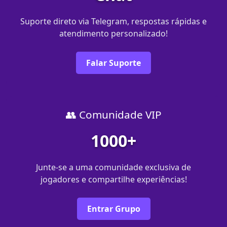
Suporte direto via Telegram, respostas rápidas e
atendimento personalizado!
Falar Suporte
👥 Comunidade VIP
1000+
Junte-se a uma comunidade exclusiva de
jogadores e compartilhe experiências!
Entrar Grupo