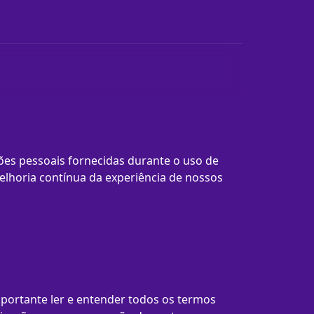
ões pessoais fornecidas durante o uso de
elhoria contínua da experiência de nossos
portante ler e entender todos os termos