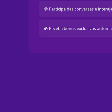
💬 Participe das conversas e interaj
🎁 Receba bônus exclusivos autom