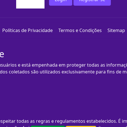
Políticas de Privacidade
Termos e Condições
Sitemap
de
 usuários e está empenhada em proteger todas as informaç
os coletados são utilizados exclusivamente para fins de m
eitar todas as regras e regulamentos estabelecidos. É im