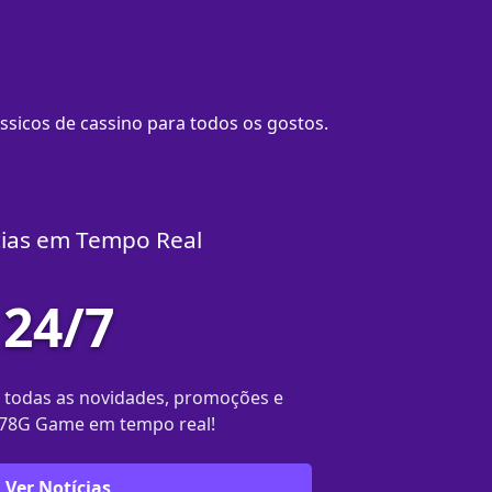
sicos de cassino para todos os gostos.
cias em Tempo Real
24/7
e todas as novidades, promoções e
 78G Game em tempo real!
Ver Notícias