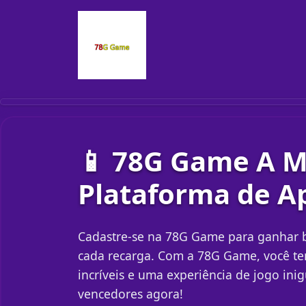
📱 78G Game A M
Plataforma de A
Cadastre-se na 78G Game para ganhar 
cada recarga. Com a 78G Game, você t
incríveis e uma experiência de jogo inig
vencedores agora!