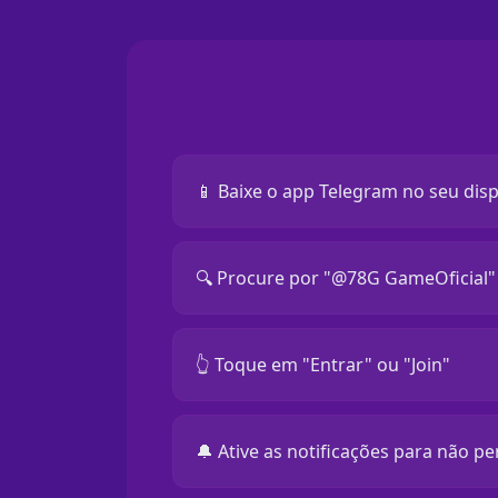
📱 Baixe o app Telegram no seu disp
🔍 Procure por "@78G GameOficial"
👆 Toque em "Entrar" ou "Join"
🔔 Ative as notificações para não p