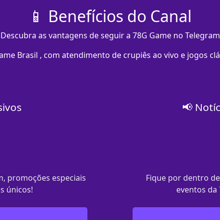
📱 Benefícios do Canal
Descubra as vantagens de seguir a 78G Game no Telegram
 Brasil , com atendimento de crupiês ao vivo e jogos clás
sivos
📢 Notí
m, promoções especiais
Fique por dentro d
s únicos!
eventos da