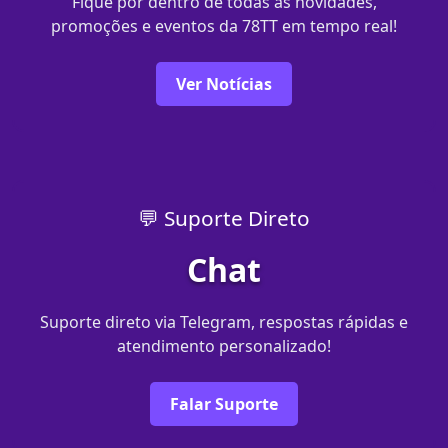
Fique por dentro de todas as novidades,
promoções e eventos da 78TT em tempo real!
Ver Notícias
💬 Suporte Direto
Chat
Suporte direto via Telegram, respostas rápidas e
atendimento personalizado!
Falar Suporte