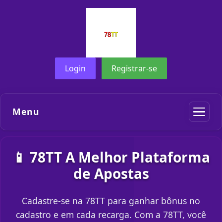
Login
Registrar-se
Menu
📱 78TT A Melhor Plataforma
de Apostas
Cadastre-se na 78TT para ganhar bônus no
cadastro e em cada recarga. Com a 78TT, você