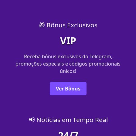
🎁 Bônus Exclusivos
VIP
Receba bônus exclusivos do Telegram,
promoções especiais e códigos promocionais
únicos!
Ver Bônus
📢 Notícias em Tempo Real
24/7