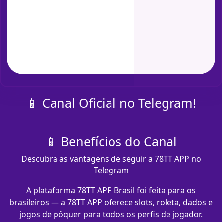
📱 Canal Oficial no Telegram!
📱 Benefícios do Canal
Descubra as vantagens de seguir a 78TT APP no
Telegram
A plataforma 78TT APP Brasil foi feita para os
brasileiros — a 78TT APP oferece slots, roleta, dados e
jogos de pôquer para todos os perfis de jogador.