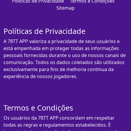
Políticas de Privacidade
Termos e Condições
Sitemap
Políticas de Privacidade
A 78TT APP valoriza a privacidade de seus usuários e
está empenhada em proteger todas as informações
pessoais fornecidas durante o uso de nossos canais de
comunicação. Todos os dados coletados são utilizados
exclusivamente para fins de melhoria contínua da
experiência de nossos jogadores.
Termos e Condições
Os usuários da 78TT APP concordam em respeitar
todas as regras e regulamentos estabelecidos. É