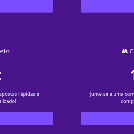
reto
👥 
t
espostas rápidas e
Junte-se a uma com
lizado!
compa
e