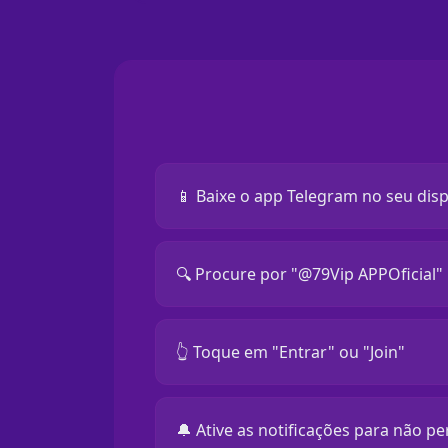
📱 Baixe o app Telegram no seu disp
🔍 Procure por "@79Vip APPOficial"
👆 Toque em "Entrar" ou "Join"
🔔 Ative as notificações para não p