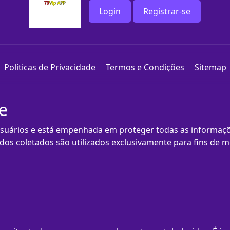
Login
Registrar-se
Políticas de Privacidade
Termos e Condições
Sitemap
de
 usuários e está empenhada em proteger todas as informaç
os coletados são utilizados exclusivamente para fins de m