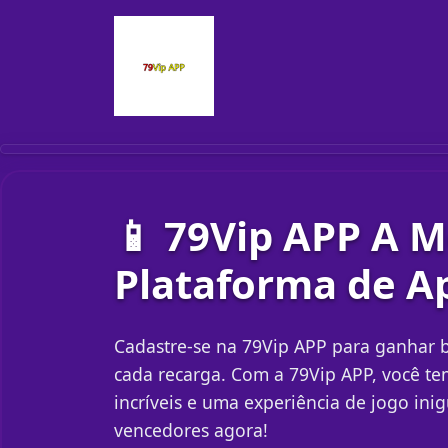
📱 79Vip APP A M
Plataforma de A
Cadastre-se na 79Vip APP para ganhar 
cada recarga. Com a 79Vip APP, você t
incríveis e uma experiência de jogo inig
vencedores agora!