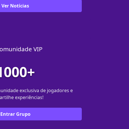
Ver Notícias
Comunidade VIP
1000+
unidade exclusiva de jogadores e
rtilhe experiências!
Entrar Grupo