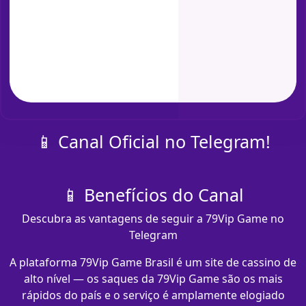
📱 Canal Oficial no Telegram!
📱 Benefícios do Canal
Descubra as vantagens de seguir a 79Vip Game no
Telegram
A plataforma 79Vip Game Brasil é um site de cassino de
alto nível — os saques da 79Vip Game são os mais
rápidos do país e o serviço é amplamente elogiado