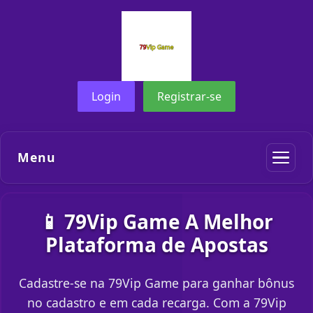
Login
Registrar-se
Menu
📱 79Vip Game A Melhor
Plataforma de Apostas
Cadastre-se na 79Vip Game para ganhar bônus
no cadastro e em cada recarga. Com a 79Vip