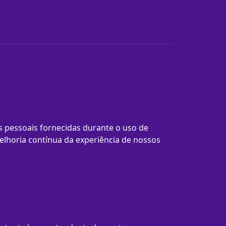
s pessoais fornecidas durante o uso de
elhoria contínua da experiência de nossos