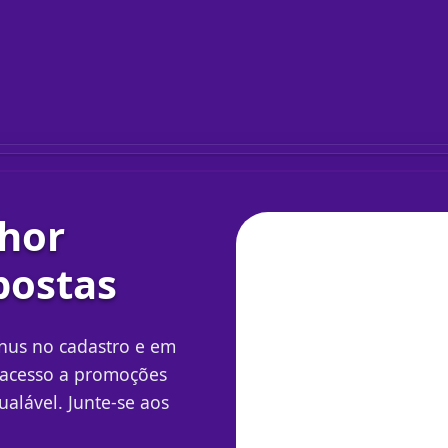
lhor
postas
nus no cadastro e em
 acesso a promoções
ualável. Junte-se aos