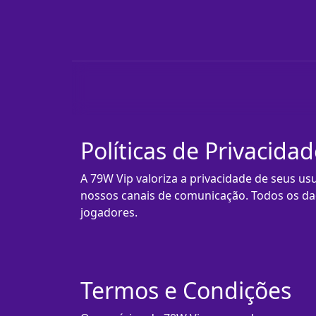
Políticas de Privacida
A 79W Vip valoriza a privacidade de seus u
nossos canais de comunicação. Todos os dad
jogadores.
Termos e Condições