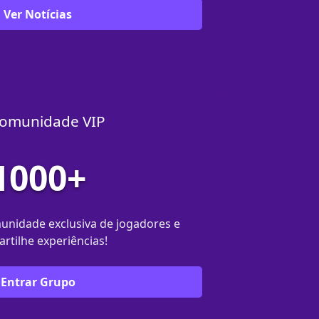
Ver Notícias
Comunidade VIP
1000+
unidade exclusiva de jogadores e
rtilhe experiências!
Entrar Grupo