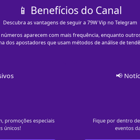
📱 Benefícios do Canal
Descubra as vantagens de seguir a 79W Vip no Telegram
s números aparecem com mais frequência, enquanto outros s
ha dos apostadores que usam métodos de análise de tendê
sivos
📢 Notí
m, promoções especiais
Fique por dentro d
s únicos!
eventos d