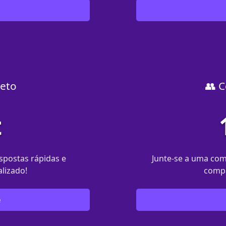
reto
👥 
t
espostas rápidas e
Junte-se a uma com
lizado!
compa
e