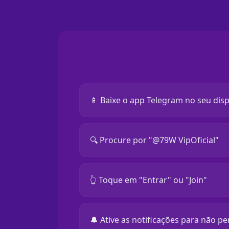
📱 Baixe o app Telegram no seu disp
🔍 Procure por "@79W VipOficial"
👆 Toque em "Entrar" ou "Join"
🔔 Ative as notificações para não p