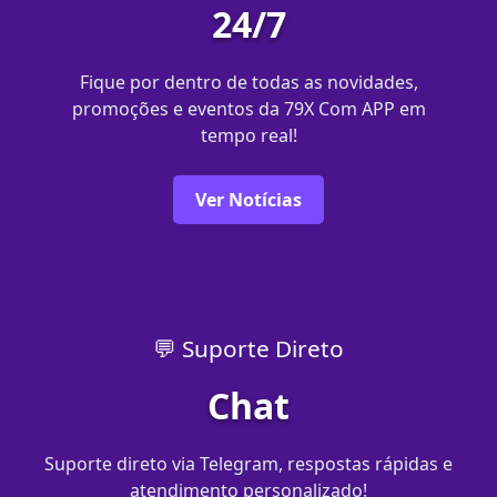
24/7
Fique por dentro de todas as novidades,
promoções e eventos da 79X Com APP em
tempo real!
Ver Notícias
💬 Suporte Direto
Chat
Suporte direto via Telegram, respostas rápidas e
atendimento personalizado!