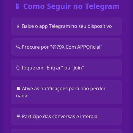
📱 Como Seguir no Telegram
📱 Baixe o app Telegram no seu dispositivo
🔍 Procure por "@79X Com APPOficial"
👆 Toque em "Entrar" ou "Join"
🔔 Ative as notificações para não perder
nada
💬 Participe das conversas e interaja