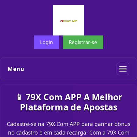
Login
Registrar-se
Menu
📱 79X Com APP A Melhor
Plataforma de Apostas
Cadastre-se na 79X Com APP para ganhar bônus
no cadastro e em cada recarga. Com a 79X Com