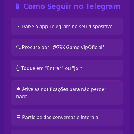
📱 Como Seguir no Telegram
📱 Baixe o app Telegram no seu dispositivo
🔍 Procure por "@79X Game VipOficial"
👆 Toque em "Entrar" ou "Join"
🔔 Ative as notificações para não perder
nada
💬 Participe das conversas e interaja