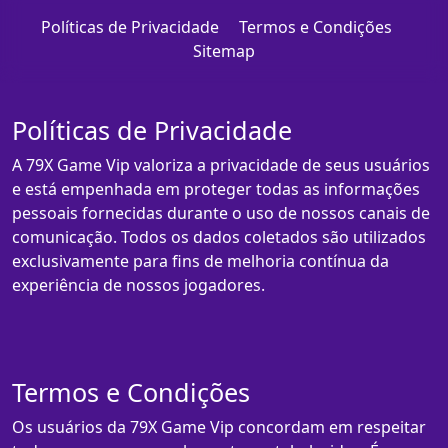
Políticas de Privacidade
Termos e Condições
Sitemap
Políticas de Privacidade
A 79X Game Vip valoriza a privacidade de seus usuários
e está empenhada em proteger todas as informações
pessoais fornecidas durante o uso de nossos canais de
comunicação. Todos os dados coletados são utilizados
exclusivamente para fins de melhoria contínua da
experiência de nossos jogadores.
Termos e Condições
Os usuários da 79X Game Vip concordam em respeitar