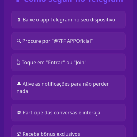
📱 Baixe o app Telegram no seu dispositivo
🔍 Procure por "@7FF APPOficial"
👆 Toque em "Entrar" ou "Join"
🔔 Ative as notificações para não perder
nada
💬 Participe das conversas e interaja
🎁 Receba bônus exclusivos