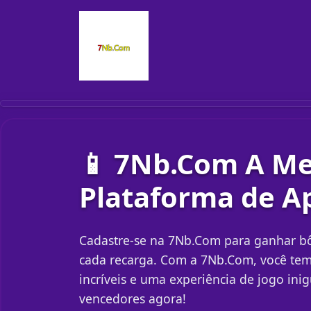
📱 7Nb.Com A Me
Plataforma de A
Cadastre-se na 7Nb.Com para ganhar b
cada recarga. Com a 7Nb.Com, você te
incríveis e uma experiência de jogo inig
vencedores agora!