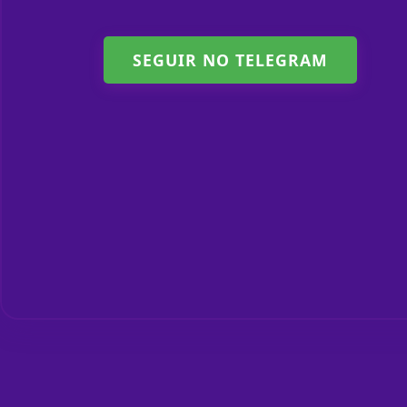
SEGUIR NO TELEGRAM