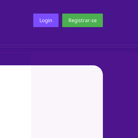
Login
Registrar-se