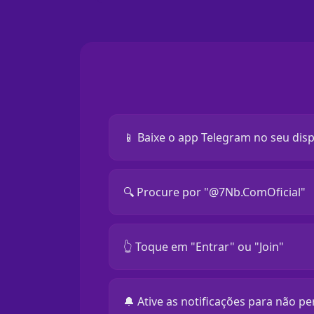
📱 Baixe o app Telegram no seu disp
🔍 Procure por "@7Nb.ComOficial"
👆 Toque em "Entrar" ou "Join"
🔔 Ative as notificações para não p