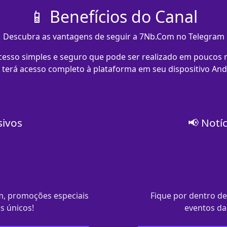
📱 Benefícios do Canal
Descubra as vantagens de seguir a 7Nb.Com no Telegram
sso simples e seguro que pode ser realizado em poucos mi
 terá acesso completo à plataforma em seu dispositivo And
sivos
📢 Notí
m, promoções especiais
Fique por dentro d
s únicos!
eventos da