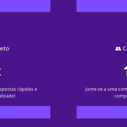
reto
👥 
t
espostas rápidas e
Junte-se a uma com
lizado!
compa
e