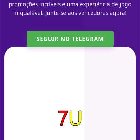
promoções incríveis e uma experiência de jogo
inigualável. Junte-se aos vencedores agora!
SEGUIR NO TELEGRAM