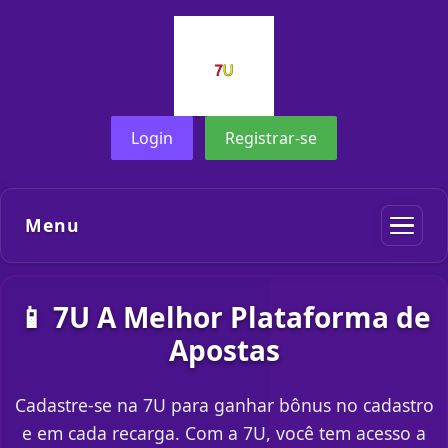
Login
Registrar-se
Menu
📱 7U A Melhor Plataforma de
Apostas
Cadastre-se na 7U para ganhar bônus no cadastro
e em cada recarga. Com a 7U, você tem acesso a