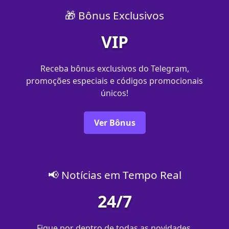
🎁 Bônus Exclusivos
VIP
Receba bônus exclusivos do Telegram,
promoções especiais e códigos promocionais
únicos!
Ver Bônus
📢 Notícias em Tempo Real
24/7
Fique por dentro de todas as novidades,