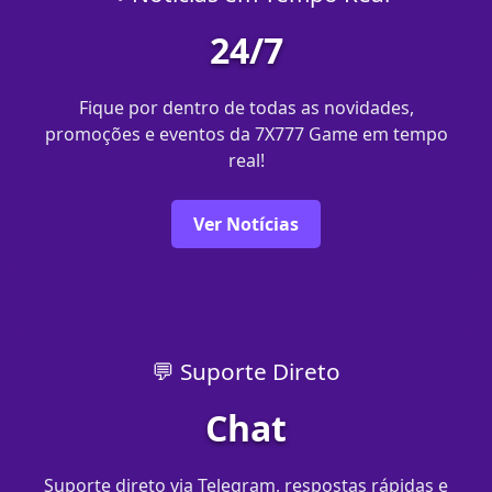
24/7
Fique por dentro de todas as novidades,
promoções e eventos da 7X777 Game em tempo
real!
Ver Notícias
💬 Suporte Direto
Chat
Suporte direto via Telegram, respostas rápidas e