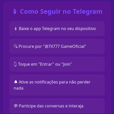
📱 Como Seguir no Telegram
📱 Baixe o app Telegram no seu dispositivo
🔍 Procure por "@7X777 GameOficial"
👆 Toque em "Entrar" ou "Join"
🔔 Ative as notificações para não perder
nada
💬 Participe das conversas e interaja