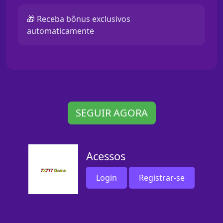
🎁 Receba bônus exclusivos
automaticamente
SEGUIR AGORA
Acessos
Login
Registrar-se