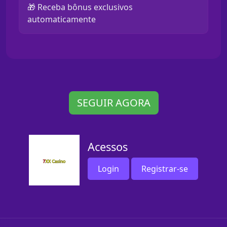
🎁 Receba bônus exclusivos
automaticamente
SEGUIR AGORA
Acessos
Login
Registrar-se