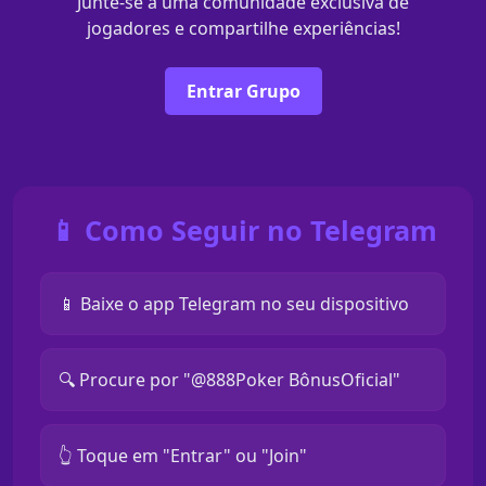
Junte-se a uma comunidade exclusiva de
jogadores e compartilhe experiências!
Entrar Grupo
📱 Como Seguir no Telegram
📱 Baixe o app Telegram no seu dispositivo
🔍 Procure por "@888Poker BônusOficial"
👆 Toque em "Entrar" ou "Join"