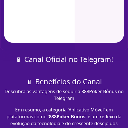
📱 Canal Oficial no Telegram!
📱 Benefícios do Canal
Descubra as vantagens de seguir a 888Poker Bônus no
Telegram
Em resumo, a categoria 'Aplicativo Móvel' em
plataformas como '
888Poker Bônus
' é um reflexo da
evolução da tecnologia e do crescente desejo dos