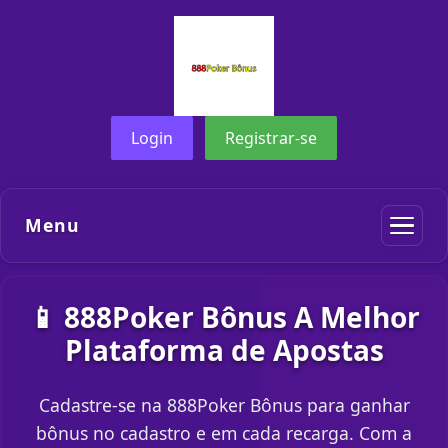
Login
Registrar-se
Menu
📱 888Poker Bônus A Melhor
Plataforma de Apostas
Cadastre-se na 888Poker Bônus para ganhar
bônus no cadastro e em cada recarga. Com a