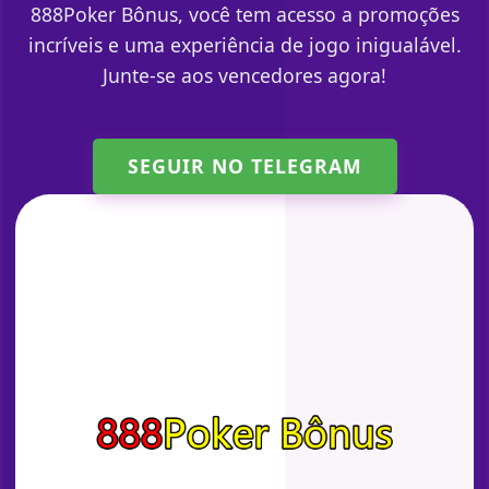
888Poker Bônus, você tem acesso a promoções
incríveis e uma experiência de jogo inigualável.
Junte-se aos vencedores agora!
SEGUIR NO TELEGRAM