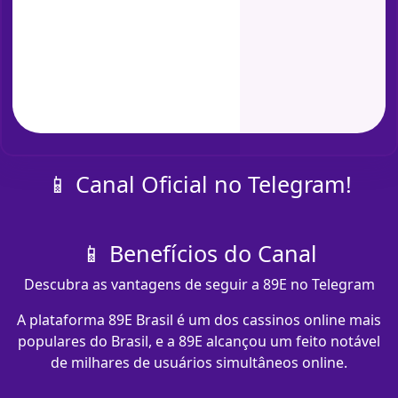
📱 Canal Oficial no Telegram!
📱 Benefícios do Canal
Descubra as vantagens de seguir a 89E no Telegram
A plataforma 89E Brasil é um dos cassinos online mais
populares do Brasil, e a 89E alcançou um feito notável
de milhares de usuários simultâneos online.