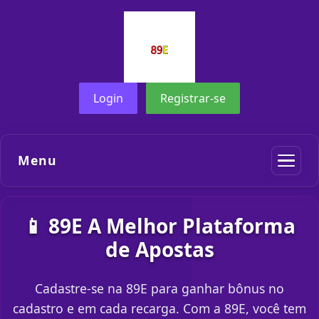
Login
Registrar-se
Menu
📱 89E A Melhor Plataforma
de Apostas
Cadastre-se na 89E para ganhar bônus no
cadastro e em cada recarga. Com a 89E, você tem