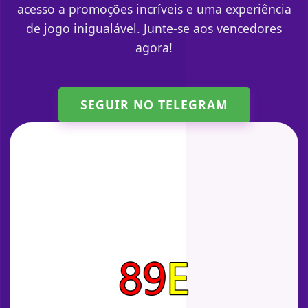
acesso a promoções incríveis e uma experiência
de jogo inigualável. Junte-se aos vencedores
agora!
SEGUIR NO TELEGRAM