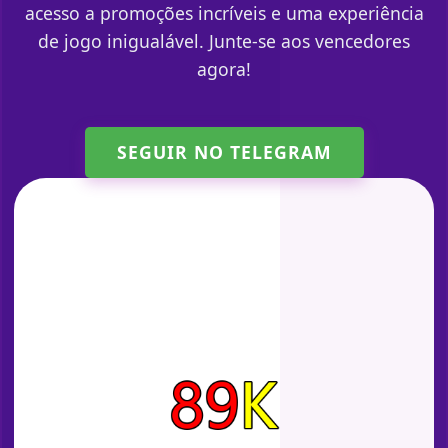
acesso a promoções incríveis e uma experiência
de jogo inigualável. Junte-se aos vencedores
agora!
SEGUIR NO TELEGRAM