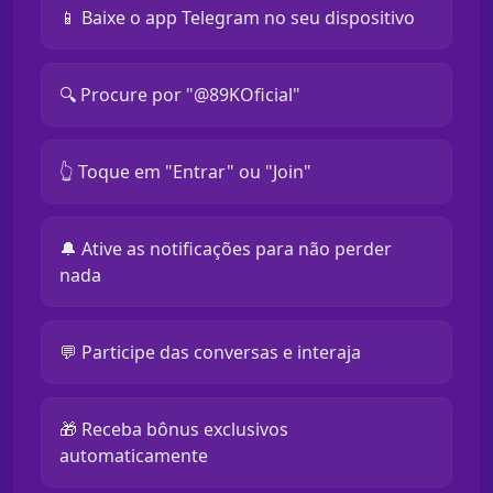
📱 Baixe o app Telegram no seu dispositivo
🔍 Procure por "@89KOficial"
👆 Toque em "Entrar" ou "Join"
🔔 Ative as notificações para não perder
nada
💬 Participe das conversas e interaja
🎁 Receba bônus exclusivos
automaticamente