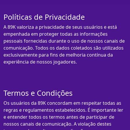
Políticas de Privacidade
A 89K valoriza a privacidade de seus usuários e está
empenhada em proteger todas as informações
pessoais fornecidas durante o uso de nossos canais de
comunicação. Todos os dados coletados são utilizados
exclusivamente para fins de melhoria contínua da
experiência de nossos jogadores.
Termos e Condições
Os usuários da 89K concordam em respeitar todas as
regras e regulamentos estabelecidos. É importante ler
e entender todos os termos antes de participar de
nossos canais de comunicação. A violação destes