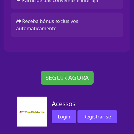
💬 Participe das conversas e interaja
🎁 Receba bônus exclusivos
automaticamente
SEGUIR AGORA
Acessos
Login
Registrar-se