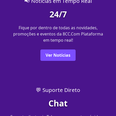
📢 Notícias em Tempo Real
24/7
Fique por dentro de todas as novidades,
promoções e eventos da 8CC.Com Plataforma
em tempo real!
Ver Notícias
💬 Suporte Direto
Chat