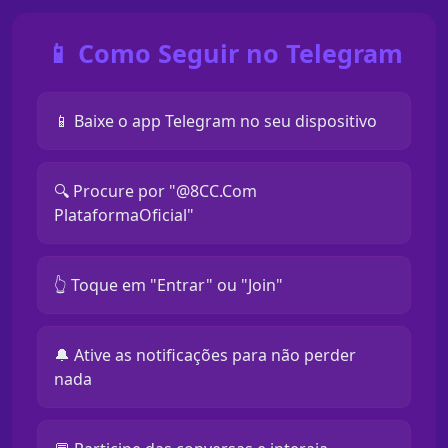
📱 Como Seguir no Telegram
📱 Baixe o app Telegram no seu dispositivo
🔍 Procure por "@8CC.Com
PlataformaOficial"
👆 Toque em "Entrar" ou "Join"
🔔 Ative as notificações para não perder
nada