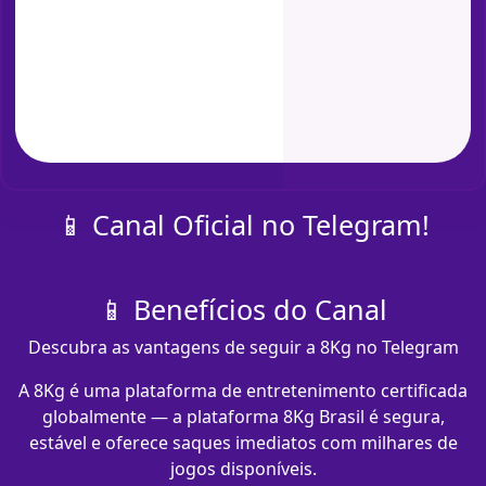
📱 Canal Oficial no Telegram!
📱 Benefícios do Canal
Descubra as vantagens de seguir a 8Kg no Telegram
A 8Kg é uma plataforma de entretenimento certificada
globalmente — a plataforma 8Kg Brasil é segura,
estável e oferece saques imediatos com milhares de
jogos disponíveis.