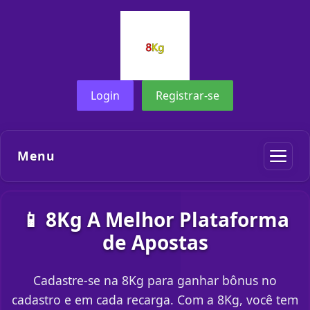
Login
Registrar-se
Menu
📱 8Kg A Melhor Plataforma
de Apostas
Cadastre-se na 8Kg para ganhar bônus no
cadastro e em cada recarga. Com a 8Kg, você tem