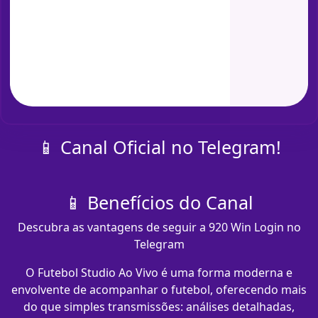
📱 Canal Oficial no Telegram!
📱 Benefícios do Canal
Descubra as vantagens de seguir a 920 Win Login no
Telegram
O Futebol Studio Ao Vivo é uma forma moderna e
envolvente de acompanhar o futebol, oferecendo mais
do que simples transmissões: análises detalhadas,