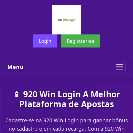
Login
Registrar-se
Menu
📱 920 Win Login A Melhor
Plataforma de Apostas
Cadastre-se na 920 Win Login para ganhar bônus
no cadastro e em cada recarga. Com a 920 Win