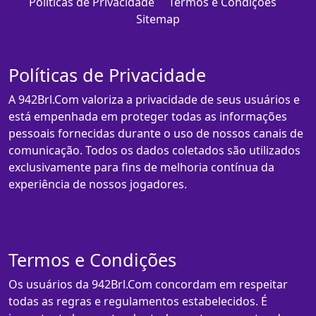
Políticas de Privacidade
Termos e Condições
Sitemap
Políticas de Privacidade
A 942Brl.Com valoriza a privacidade de seus usuários e
está empenhada em proteger todas as informações
pessoais fornecidas durante o uso de nossos canais de
comunicação. Todos os dados coletados são utilizados
exclusivamente para fins de melhoria contínua da
experiência de nossos jogadores.
Termos e Condições
Os usuários da 942Brl.Com concordam em respeitar
todas as regras e regulamentos estabelecidos. É