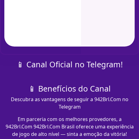
📱 Canal Oficial no Telegram!
📱 Benefícios do Canal
Descubra as vantagens de seguir a 942Brl.Com no
Telegram
Em parceria com os melhores provedores, a
942Brl.Com 942Brl.Com Brasil oferece uma experiência
de jogo de alto nível — sinta a emoção da vitória!