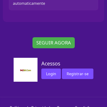
automaticamente
SEGUIR AGORA
Acessos
Login
Registrar-se