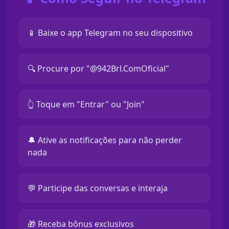
📱 Baixe o app Telegram no seu dispositivo
🔍 Procure por "@942Brl.ComOficial"
👆 Toque em "Entrar" ou "Join"
🔔 Ative as notificações para não perder
nada
💬 Participe das conversas e interaja
🎁 Receba bônus exclusivos