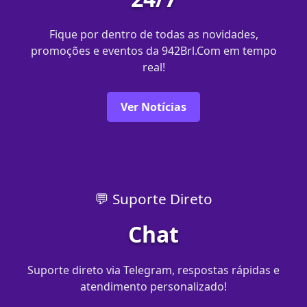
Fique por dentro de todas as novidades,
promoções e eventos da 942Brl.Com em tempo
real!
Ver Notícias
💬 Suporte Direto
Chat
Suporte direto via Telegram, respostas rápidas e
atendimento personalizado!